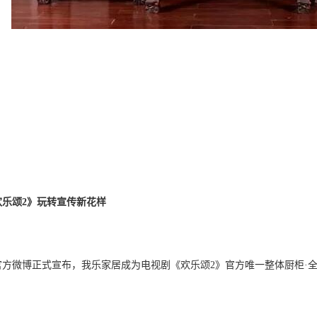
欢乐颂2》玩转宣传新花样
官方微博正式宣布，我乐家居成为电视剧《欢乐颂2》官方唯一整体厨柜·