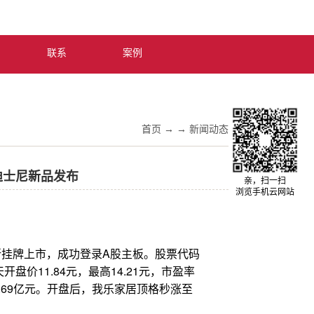
中文版
联系
案例
首页
→
→
新闻动态
迪士尼新品发布
亲，扫一扫
浏览手机云网站
易所挂牌上市，成功登录A股主板。股票代码
开盘价11.84元，最高14.21元，市盈率
润0.69亿元。开盘后，我乐家居顶格秒涨至