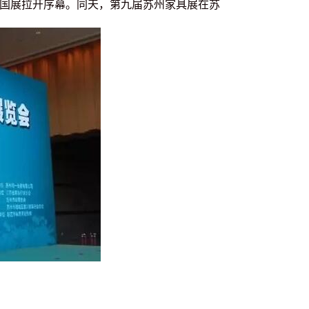
顺义新国展拉开序幕。同天，第九届苏州家具展在苏