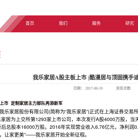
首页
我们
服务
研究
态
我乐家居A股主板上市 |酷漫居与顶固携手
日期：
2017-06-19
浏览次数:
板上市
定制家居主力部队再添新军
京我乐家居股份有限公司(简称为“我乐家居”)正式在上海证券交
。我乐家居为上交所第1293家上市公司，本次发行A股4000万股，当天
发行后总股本16000万股。2016年实现营业收入6.76亿元，净利
“设计，让家更美”——我乐家居开始全新征程。