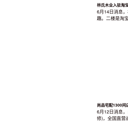
林氏木业入驻淘
6月14日消
趣。二楼是淘
尚品宅配
1300
6月12日消息
修)，全国直营