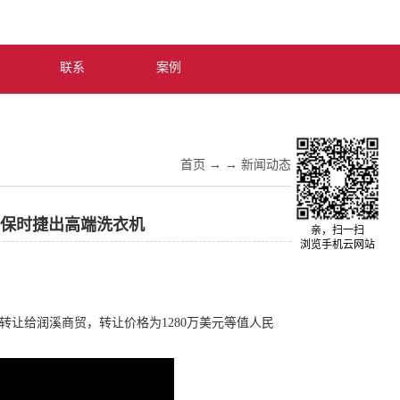
中文版
联系
案例
首页
→
→
新闻动态
下携保时捷出高端洗衣机
亲，扫一扫
浏览手机云网站
股份，转让给润溪商贸，转让价格为1280万美元等值人民