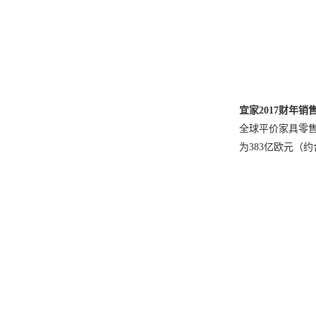
宜家2017财年销
全球平价家具零售
为383亿欧元（