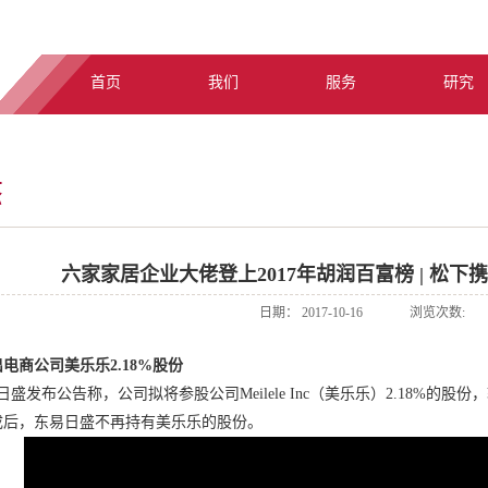
首页
我们
服务
研究
态
六家家居企业大佬登上2017年胡润百富榜 | 松
日期：
2017-10-16
浏览次数:
电商公司美乐乐2.18%股份
日盛发布公告称，公司拟将参股公司Meilele Inc（美乐乐）2.18%的
成后，东易日盛不再持有美乐乐的股份。