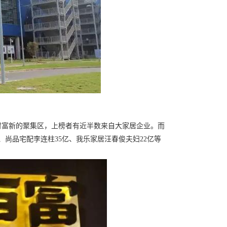
财富新的聚集区，上榜者有近半数来自大家居企业。而
、尚品宅配李连柱35亿、我乐家居汪春俊夫妇22亿等