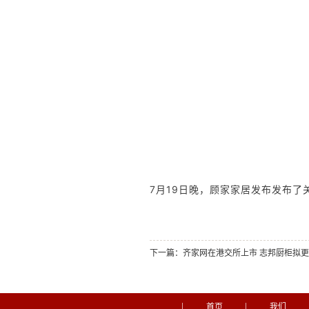
7月19日晚，顾家家居发布发布
下一篇：
齐家网在港交所上市 志邦厨柜拟更名“
首页
我们