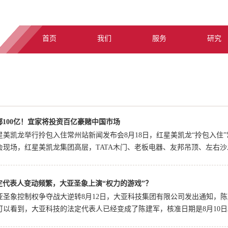
首页
我们
服务
研究
掷100亿！宜家将投资百亿豪赌中国市场
星美凯龙举行拎包入住常州站新闻发布会8月18日，红星美凯龙“拎包入住
会现场，红星美凯龙集团高层，TATA木门、老板电器、友邦吊顶、左右沙发
定代表人变动频繁，大亚圣象上演“权力的游戏”？
瓷砖、智谛橱柜、造梦者床垫、安吉尔净水、卫诗理、仁豪家具、芝华仕
头部品牌，以及美的控股置业集团、雅居乐雅生活服务、绿地物业、荣盛物业
亚圣象控制权争夺战大逆转8月12日，大亚科技集团有限公司发出通知，
可以看到，大亚科技的法定代表人已经变成了陈建军，核准日期是8月10日。