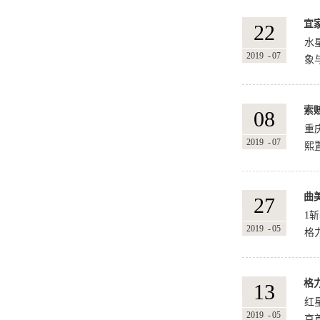
宜
上
22
始
水
2019
-
07
象
索
色
08
居
重
2019
-
07
熙
曲
家
27
智
1
2019
-
05
格
格
网
13
日
红
2019
-
05
京