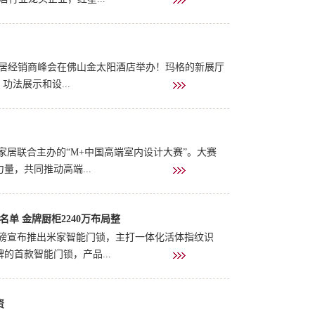
，提出了“为中国生活设计”的核心战略。2双品阿里
定制家居经销商峰会在佛山金太阳酒店举办！玛格的新展厅
功法展示和设...
品等全屋品类，经典欧美、现代简约、新中式三大风
聚品...
浪家居联合主办的“M+中国高端室内设计大赛”。大赛
，共同推动高端...
名单 金牌厨柜2240万布局整
再度掀起全国设计与生活的美好风尚。2红星美凯龙春
.
会上重磅宣布推出米家智能门锁，主打一体化活体指纹识
牌的首款智能门锁，产品...
资
的又一款千元智能锁产品。一个月内，小米先后推出两