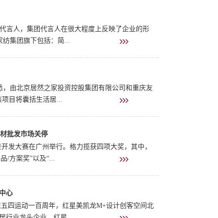
陈晓龙的哥哥。陈兴康则是他们的父亲，大亚集团的创
军紧...
团代言人，集团代言人在很大程度上反映了企业的形
集团旗下包括：简...
方面曾牵手刘嘉玲、孙俪、吴亦凡等多位明星。宜家家
具类商品质量...
悉，由北京居然之家投资控股集团有限公司和重庆友
目将囊括生活居...
建材批发市场关停
里又多了一个打卡新去处。深度辣评：相信居然之家
为重庆市家居装修...
景开发大赛在广州举行。格力揽获四项大奖，其中，
/方案奖”以及“...
中心
”。2曲美家居×旧物仓合作签约仪式顺利举行5月22
正值五四运动一百周年，红星美凯龙M+设计创客空间北
行业龙头企业，红星...