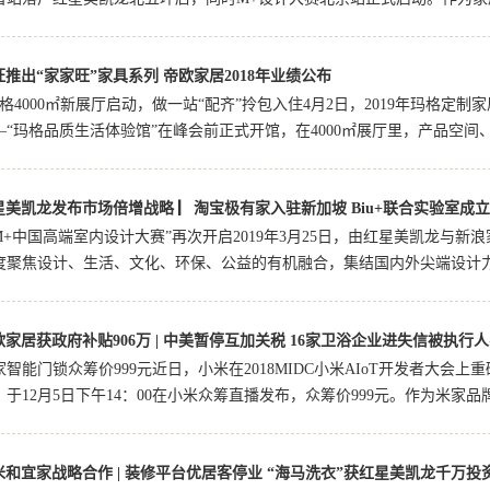
旺推出“家家旺”家具系列 帝欧家居2018年业绩公布
凯龙基于深耕家居行业三十年的经验，集结线下300多家商场和互联网产品
巴天猫数据：家电家具表现突出！5月5日消息，自4月28日至5月4日，双...
玛格4000㎡新展厅启动，做一站“配齐”拎包入住4月2日，2019年玛格
—“玛格品质生活体验馆”在峰会前正式开馆，在4000㎡展厅里，产品空间、
星美凯龙发布市场倍增战略 ▏淘宝极有家入驻新加坡 Biu+联合实验室成立
互动区一应俱全，涵盖定制家具、护墙系统、室内门、厨房系统、配套商
新品在这全新的展厅得到完美呈现。2仁豪家居携手宝能集团，推进地产板块“
“M+中国高端室内设计大赛”再次开启2019年3月25日，由红星美凯龙与新
度聚焦设计、生活、文化、环保、公益的有机融合，集结国内外尖端设计力量
欧家居获政府补贴906万 | 中美暂停互加关税 16家卫浴企业进失信被执行人
居与健康设计的纵深发展。本届大赛延续了“为中国生活设计”的主题，将
大会发布市场倍增战略3月26日，2019建博会现场，红星美凯龙春季大会举..
家智能门锁众筹价999元近日，小米在2018MIDC小米AIoT开发者大
，于12月5日下午14：00在小米众筹直播发布，众筹价999元。作为米家品
米和宜家战略合作 | 装修平台优居客停业 “海马洗衣”获红星美凯龙千万投
经曝光便引发了米粉的广泛关注。这是继OJJ上线小米有品平台后小米系