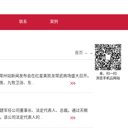
中文版
联系
案例
首页
→
→
亲，扫一扫
”常州站新闻发布会在红星美凯龙常武商场盛大召开。
浏览手机云网站
、九牧卫浴、东...
头等舱、好莱客、童话森林、梦百合等几十家家居行
、新城悦控股、...
陈建军任公司董事长、法定代表人、总裁。通过天眼
该公司法定代表人的...